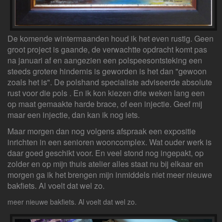
De komende wintermaanden houd ik het even rustig. Geen
groot project is gaande, de verwachtte opdracht komt pas
na januari af en aangezien een polspeesontsteking een
steeds grotere hindernis is geworden is het dan "gewoon
zoals het is". De polshand specialiste adviseerde absolute
rust voor die pols . En ik kon kiezen drie weken lang een
op maat gemaakte harde brace, of een injectie. Geef mij
maar een injectie, dan kan ik nog iets.
Maar morgen dan nog volgens afspraak een expositie
inrichten in een senioren wooncomplex. Wat ouder werk is
daar goed geschikt voor. En veel stond nog ingepakt, op
zolder en op mijn thuis atelier alles staat nu bij elkaar en
morgen ga ik het brengen mijn inmiddels niet meer nieuwe
bakfiets. Al voelt dat wel zo.
meer nieuwe bakfiets. Al voelt dat wel zo.