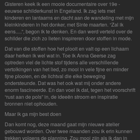
Gisteren keek ik een mooie documentaire over 19e -
eeuwse schilderkunst in Engeland. Ik zag iets met
kinderen en lantaarns en dacht aan de wandeling met mijn
kleinkinderen in het donker, met Sinte maarten. “Zal ik
eens.....”, begon ik te denken. En dan werd verteld over de
schilder die zich zo lieten inspireren door stoffen in mode.
Dat van die stoffen hoe het plooit en valt op een lichaam
daar herken ik wel wat in. Toe ik Anna Geerse zag
optreden viel de lichte stof tijdens alle verschillende
vertolkingen van het lied, zo mooi in vele fijne en minder
fijne plooien, en de lichtval die elke beweging
ondersteunde. Dat was het ook wat mij onder andere
enorm fascineerde. En dan voel ik dat, tegen het voorschrift
“rust aan de pols” in, de ideeën stroom en inspiratie
bronnen niet ophouden.
Maar ik ga mijn best doen
Dan komt nog, deze maand gaat mijn nieuwe atelier
gebouwd worden. Over twee maanden zou ik erin kunnen
trekken volgens de planning. Zou mooi zijn als ik dan in