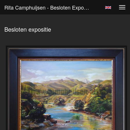
Rita Camphuijsen - Besloten Expositie
Tog
navi
Besloten expositie