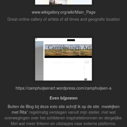
www.wikigallery.org/wiki/Main_Page
Great online callery of artists of all times and geografic location
https://camphuijsenart.wordpress.com/camphuijsen-a
Even bijpraten
Buiten de Blog bij deze exto site schrijf ik op de site
meekijken
met Rita
" regelmatig verslagen vanuit mijn atelier, met wat
overwegingen over het schilderen inspiratiebronnen en dergelijke.
Met wat meer linkenn en uitstapjes naar externe platforms.