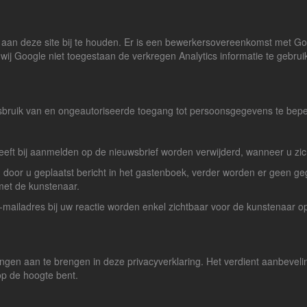
 aan deze site bij te houden. Er is een bewerkersovereenkomst met G
j Google niet toegestaan de verkregen Analytics informatie te gebruik
bruik van en ongeautoriseerde toegang tot persoonsgegevens te bep
eeft bij aanmelden op de nieuwsbrief worden verwijderd, wanneer u zich 
 door u geplaatst bericht in het gastenboek, verder worden er geen geg
met de kunstenaar.
-mailadres bij uw reactie worden enkel zichtbaar voor de kunstenaar opg
ngen aan te brengen in deze privacyverklaring. Het verdient aanbeveli
op de hoogte bent.