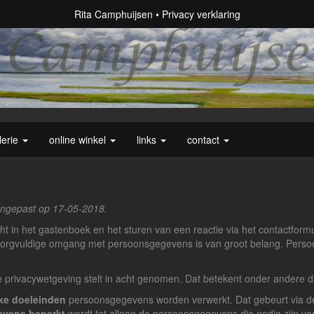
Rita Camphuijsen
Privacy verklaring
lerie
online winkel
links
contact
aangepast op 17-05-2018.
richt in het gastenboek en het sturen van een reactie via het contactfo
zorgvuldige omgang met persoonsgegevens is van groot belang. Perso
e privacywetgeving stelt in acht genomen. Dat betekent onder andere d
ke doeleinden
persoonsgegevens worden verwerkt. Dat gebeurt via de
evens beperkt
wordt tot alleen de persoonsgegevens die nodig zijn vo