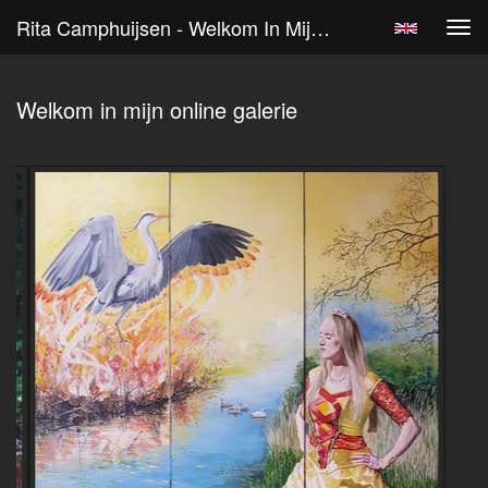
Rita Camphuijsen - Welkom In Mijn Online Galerie
Tog
navi
Welkom in mijn online galerie