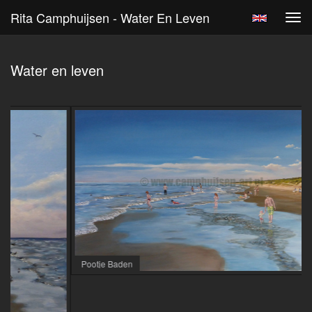
Rita Camphuijsen - Water En Leven
Tog
navi
Water en leven
Pootje Baden