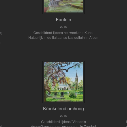
Fontein
2015
n;
Geschilderd tijdens het weekend Kunst
Natuurlijk in de Italiaanse kasteeltuin in Arcen
en
Kronkelend omhoog
2015
Geschilderd tijdens "Vincents
at
droom"kunstenaars evenement in Zundert