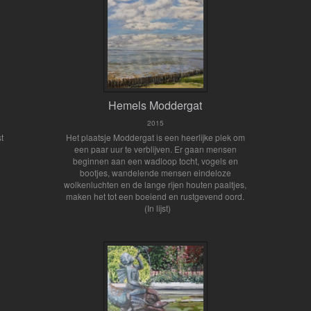
Hemels Moddergat
2015
st
Het plaatsje Moddergat is een heerlijke plek om
een paar uur te verblijven. Er gaan mensen
beginnen aan een wadloop tocht, vogels en
bootjes, wandelende mensen eindeloze
wolkenluchten en de lange rijen houten paaltjes,
maken het tot een boeiend en rustgevend oord.
(In lijst)