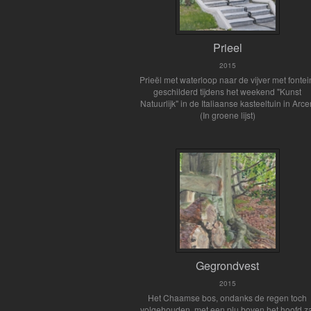
Prieel
2015
Prieël met waterloop naar de vijver met fontei
geschilderd tijdens het weekend "Kunst
Natuurlijk" in de Italiaanse kasteeltuin in Arc
(In groene lijst)
Gegrondvest
2015
Het Chaamse bos, ondanks de regen toch
volgehouden, met een plu boven het hoofd z