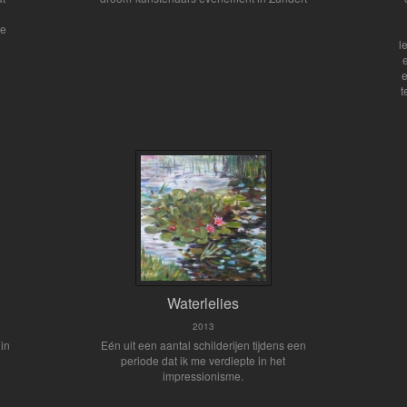
se
l
e
t
Waterlelies
2013
in
Eén uit een aantal schilderijen tijdens een
periode dat ik me verdiepte in het
impressionisme.