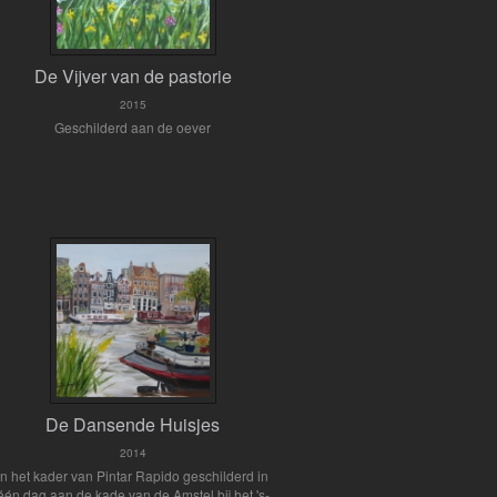
De Vijver van de pastorie
2015
Geschilderd aan de oever
De Dansende Huisjes
2014
In het kader van Pintar Rapido geschilderd in
één dag aan de kade van de Amstel bij het 's-