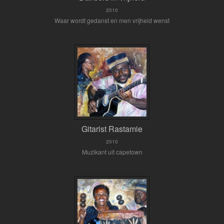
2010
Waar wordt gedanst en men vrijheid wenst
Gitarist Rastamie
2010
Muzikant uit capetown