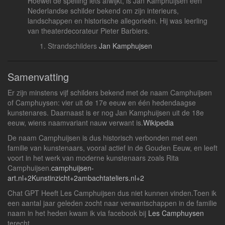
Hoewel de spelling iets afwijkt, is Jan Kamphuijsen een
Nederlandse schilder bekend om zijn interieurs,
landschappen en historische allegorieën. Hij was leerling
van theaterdecorateur Pieter Barbiers.
Strandschilders
Jan Kamphujsen
Samenvatting
Er zijn minstens vijf schilders bekend met de naam Camphuijsen
of Camphuysen: vier uit de 17e eeuw en één hedendaagse
kunstenares. Daarnaast is er nog Jan Kamphuijsen uit de 18e
eeuw, wiens naamvariant nauw verwant is.
Wikipedia
De naam Camphuijsen is dus historisch verbonden met een
familie van kunstenaars, vooral actief in de Gouden Eeuw, en leeft
voort in het werk van moderne kunstenaars zoals Rita
Camphuijsen.
camphuijsen-
art.nl
+2
Kunstinzicht
+2
ambachtateliers.nl
+2
Chat GPT Heeft Les Camphuijsen dus niet kunnen vinden.Toen ik
een aantal jaar geleden zocht naar verwantschappen in de familie
naam in het heden kwam ik via facebook bij
Les Camphuysen
terecht.