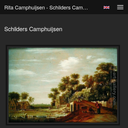
Rita Camphuijsen - Schilders Camphuijsen
Tog
navi
Schilders Camphuijsen