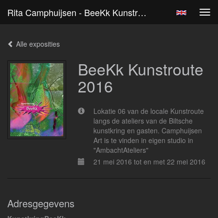
Rita Camphuijsen - BeeKk Kunstroute 2016
Tog
navi
Alle exposities
BeeKk Kunstroute
2016
Lokatie 06 van de locale Kunstroute
langs de ateliers van de Biltsche
kunstkring en gasten. Camphuijsen
Art is te vinden in eigen studio in
"AmbachtAteliers"
21 mei 2016 tot en met 22 mei 2016
Adresgegevens