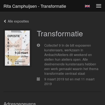
Rita Camphuijsen - Transformatie
Tog
navi
Alle exposities
Transformatie
Collectief 9 In de bilt exposeren
kunstenaars, werkzaam in
AmbachtAteliers dit weekend en
stellen hun ateliers open. Alle
deelnemende kunstenaars hebben
een werk gemaakt waarin het thema
transformatie centraal staat
9 maart 2019 tot en met 11 maart
2019
Adresgegevens