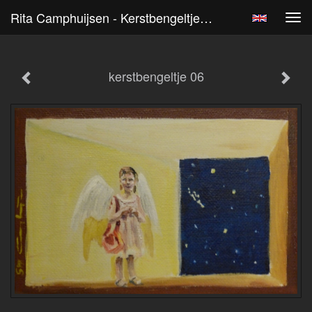
Rita Camphuijsen - Kerstbengeltje 06
Tog
navi
kerstbengeltje 06