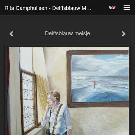
Rita Camphuijsen - Delftsblauw Meisje
Tog
navi
Delftsblauw meisje