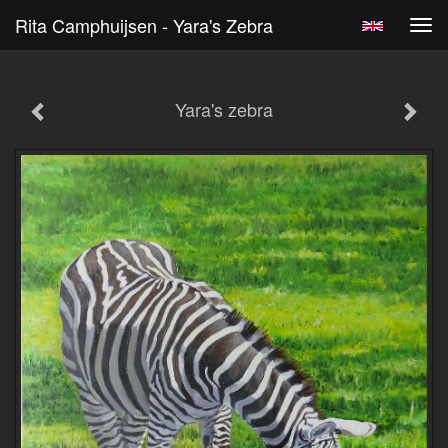
Rita Camphuijsen - Yara's Zebra
Tog
navi
Yara's zebra