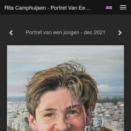
Rita Camphuijsen - Portret Van Een Jongen - Dec 2021
Tog
navi
Portret van een jongen - dec 2021