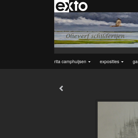
rita camphuijsen
exposities
ga