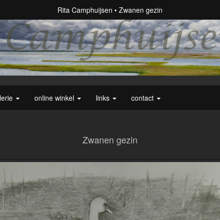
Rita Camphuijsen
Zwanen gezin
lerie
online winkel
links
contact
Zwanen gezin