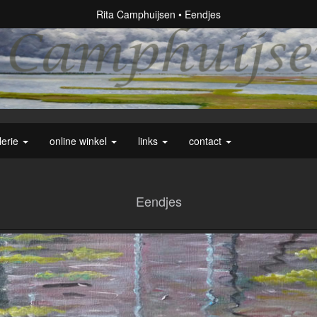
Rita Camphuijsen
Eendjes
lerie
online winkel
links
contact
Eendjes