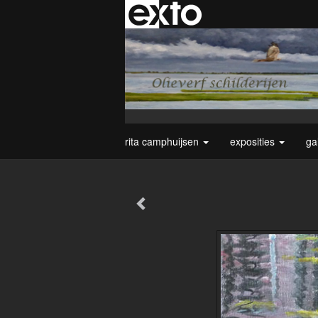
rita camphuijsen
exposities
ga