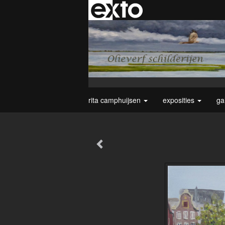
rita camphuijsen
exposities
ga