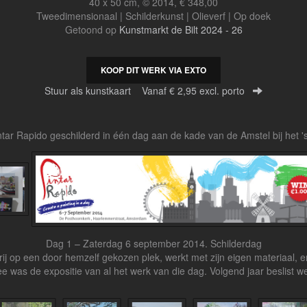
40 x 50 cm, © 2014, € 348,00
Tweedimensionaal | Schilderkunst | Olieverf | Op doek
Getoond op
Kunstmarkt de Bilt 2024 - 26
KOOP DIT WERK VIA EXTO
Stuur als kunstkaart
Vanaf € 2,95 excl. porto
ntar Rapido geschilderd in één dag aan de kade van de Amstel bij het 
Dag 1 – Zaterdag 6 september 2014. Schilderdag
rij op een door hemzelf gekozen plek, werkt met zijn eigen materiaal, e
e was de expositie van al het werk van die dag. Volgend jaar beslist w