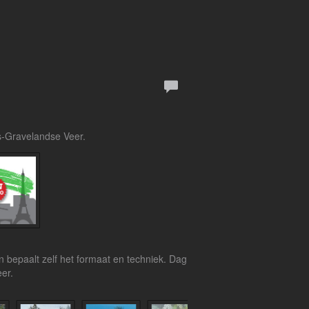
's-Gravelandse Veer.
n bepaalt zelf het formaat en techniek. Dag
eer.