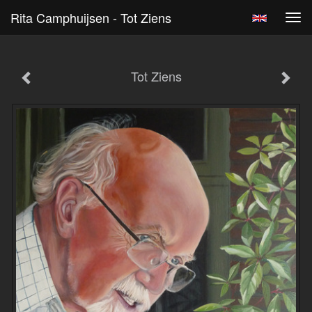
Rita Camphuijsen - Tot Ziens
Tog
navi
Tot Ziens