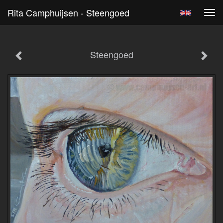
Rita Camphuijsen - Steengoed
Tog
navi
Steengoed