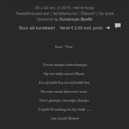
30 x 40 cm, © 2015, niet te koop
Tweedimensionaal | Schilderkunst | Olieverf | Op doek
Getoond op
Kunstroute BeeKk
Stuur als kunstkaart
Vanaf € 2,95 excl. porto
Voor "Vito"
Zeven musjes zitten knusjes
Op een takje naast elkaar
En zij babb’len en zij brabb’len
Nu eens onzin dan weer waar
Over pluisjes, strootjes, huisjes
Lispelt Kraaloog en zij vindt .....
van Jacob Hamel