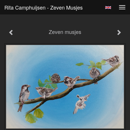
Rita Camphuijsen - Zeven Musjes
Tog
navi
Zeven musjes