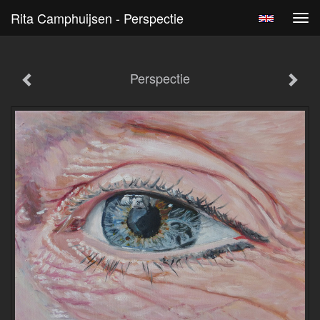
Rita Camphuijsen - Perspectie
Tog
navi
Perspectie