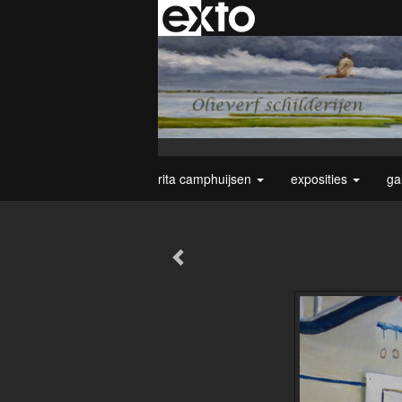
rita camphuijsen
exposities
ga