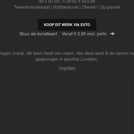
40 x 50 cm, © 2018, € 603,98
Tweedimensionaal | Schilderkunst | Olieverf | Op paneel
KOOP DIT WERK VIA EXTO
Stuur als kunstkaart
Vanaf € 2,95 excl. porto
 tegen oranje, elk team heeft een naam. Van deze weet ik de namen nu 
gesprongen in sporthal Lunetten.
(Ingelijst)