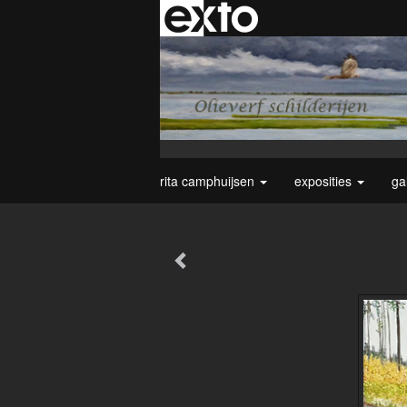
rita camphuijsen
exposities
ga