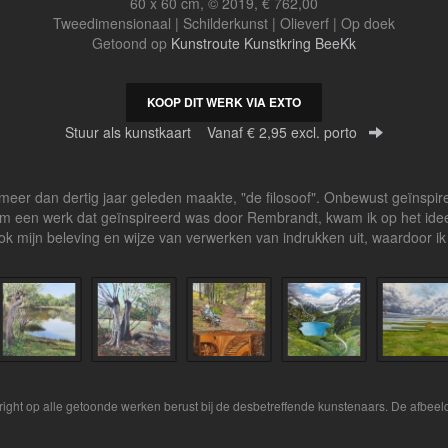
60 x 60 cm, © 2019, € 762,00
Tweedimensionaal | Schilderkunst | Olieverf | Op doek
Getoond op
Kunstroute Kunstkring BeeKk
KOOP DIT WERK VIA EXTO
Stuur als kunstkaart
Vanaf € 2,95 excl. porto
meer dan dertig jaar geleden maakte, "de filosoof". Onbewust geïnspir
 een werk dat geïnspireerd was door Rembrandt, kwam ik op het idee,
ook mijn beleving en wijze van verwerken van indrukken uit, waardoor i
yright op alle getoonde werken berust bij de desbetreffende kunstenaars. De afbe