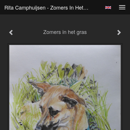
Rita Camphuijsen - Zomers In Het Gras
Tog
navi
Zomers in het gras