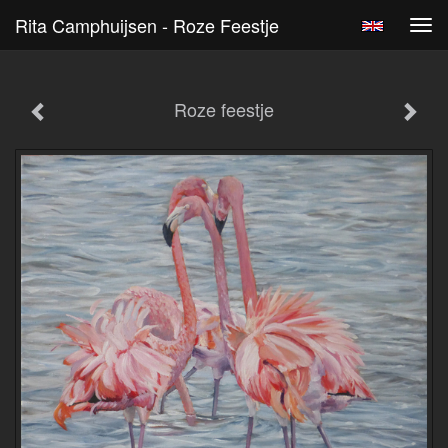
Rita Camphuijsen - Roze Feestje
Tog
navi
Roze feestje