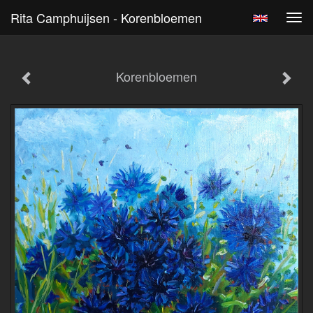
Rita Camphuijsen - Korenbloemen
Tog
navi
Korenbloemen