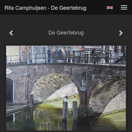
Rita Camphuijsen - De Geertebrug
Tog
navi
De Geertebrug