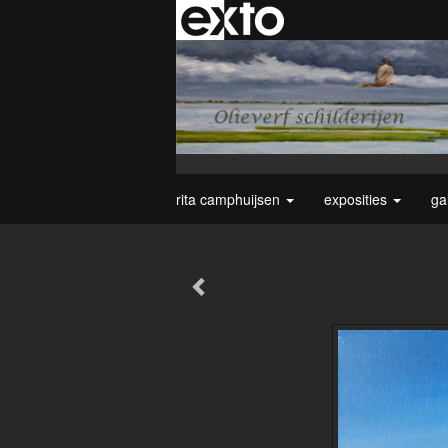
rita camphuijsen
exposities
ga