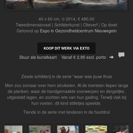
40 x 60 cm, © 2014, € 480,00
Tweedimensionaal | Schilderkunst | Olieverf | Op doek
Getoond op
Expo in Gezondheidcentrum Nieuwegein
KOOP DIT WERK VIA EXTO
Stuur als kunstkaart
Vanaf € 2,95 excl. porto
Zesde schilderij in de serie "waar was jouw thuis
Men zou zomaar over hem struikelen. Al de toeristen liepen langs
de planken, waar de handgemaakte voorwerpen en dergelijke,
uitgestald lagen, en zochten iets van hun gading. Terwijl vlak bij
hun voeten. dit kind stilletjes speelde.
Tiende in de serie met kinderen in de hoofdrol