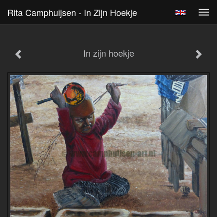
Rita Camphuijsen - In Zijn Hoekje
Tog
navi
In zijn hoekje