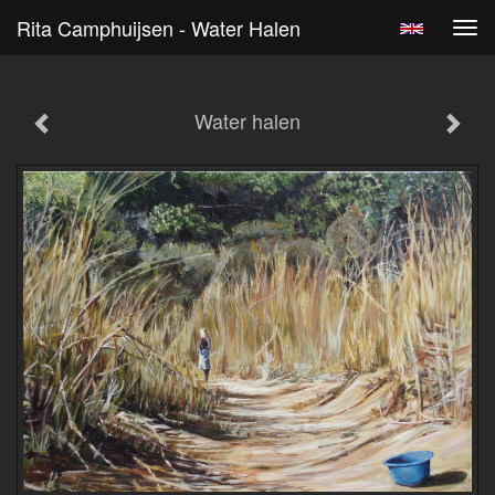
Rita Camphuijsen - Water Halen
Tog
navi
Water halen