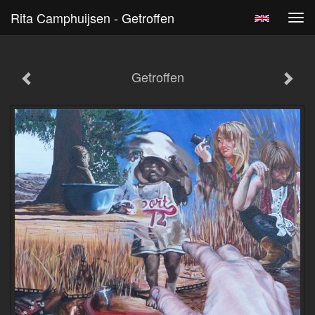
Rita Camphuijsen - Getroffen
Tog
navi
Getroffen