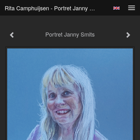
Rita Camphuijsen - Portret Janny Smits
Tog
navi
Portret Janny Smits