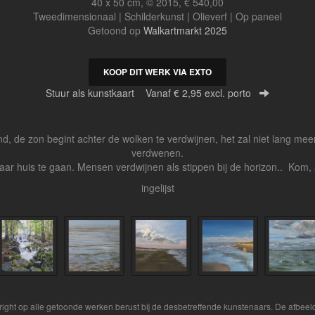
40 x 50 cm, © 2015, € 540,00
Tweedimensionaal | Schilderkunst | Olieverf | Op paneel
Getoond op
Walkartmarkt 2025
KOOP DIT WERK VIA EXTO
Stuur als kunstkaart
Vanaf € 2,95 excl. porto
nd, de zon begint achter de wolken te verdwijnen, het zal niet lang meer
verdwenen.
ar huis te gaan. Mensen verdwijnen als stippen bij de horizon.. Kom, 
ingelijst
yright op alle getoonde werken berust bij de desbetreffende kunstenaars. De afbe