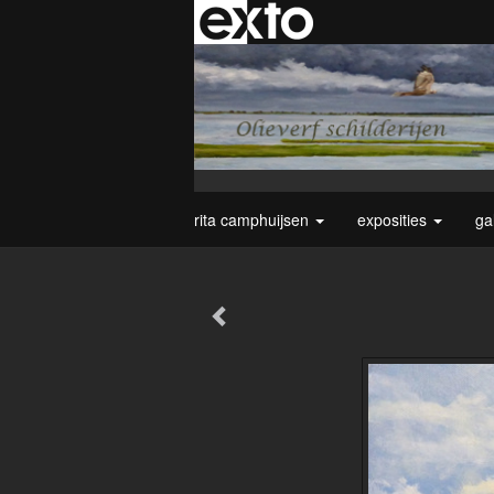
rita camphuijsen
exposities
ga