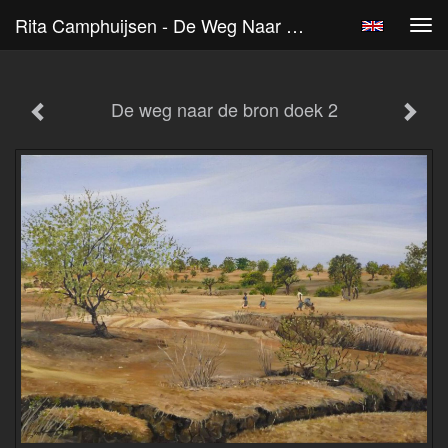
Rita Camphuijsen - De Weg Naar De Bron Doek 2
Tog
navi
De weg naar de bron doek 2