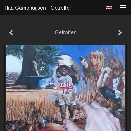
Rita Camphuijsen - Getroffen
Tog
navi
Getroffen