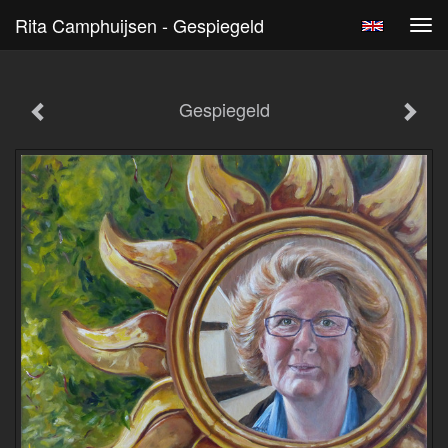
Rita Camphuijsen - Gespiegeld
Tog
navi
Gespiegeld