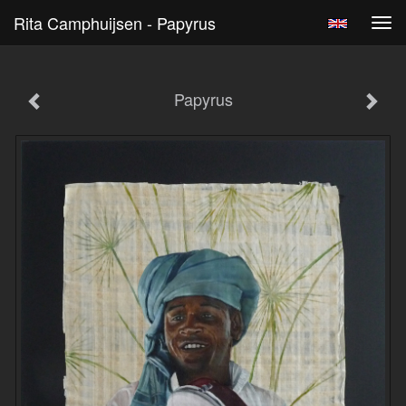
Rita Camphuijsen - Papyrus
Tog
navi
Papyrus