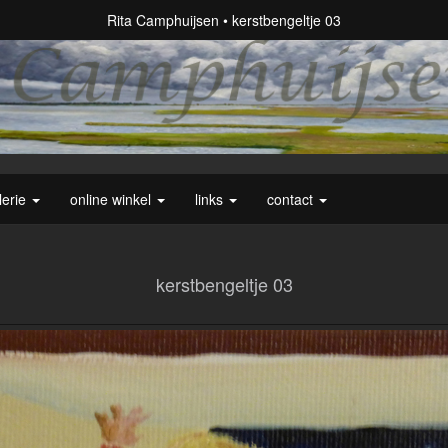
Rita Camphuijsen
kerstbengeltje 03
lerie
online winkel
links
contact
kerstbengeltje 03