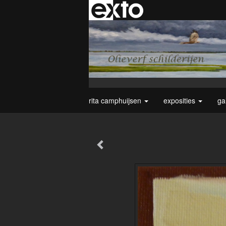
rita camphuijsen
exposities
ga