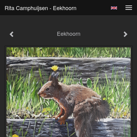
Rita Camphuijsen - Eekhoorn
Tog
navi
Eekhoorn