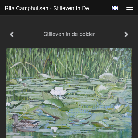
Rita Camphuijsen - Stilleven In De Polder
Tog
navi
Stilleven in de polder