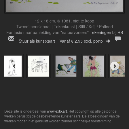
12 x 18 cm, © 1981, niet te koop
Tweedimensionaal | Tekenkunst | Stift / Krijt / Potlood
Fantasie naar aanleiding van "natuurvorsers"
Tekeningen bij RB
Stuur als kunstkaart
Vanaf € 2,95 excl. porto
Deze site is onderdeel van
www.exto.art
. Het copyright op alle getoonde
werken berust bij de desbetreffende kunstenaars. De afbeeldingen van de
werken mogen niet gebruikt worden zonder schriftelijke toestemming.