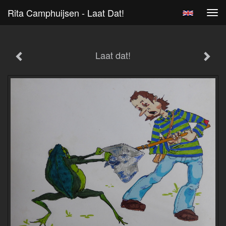
Rita Camphuijsen - Laat Dat!
Tog
navi
Laat dat!