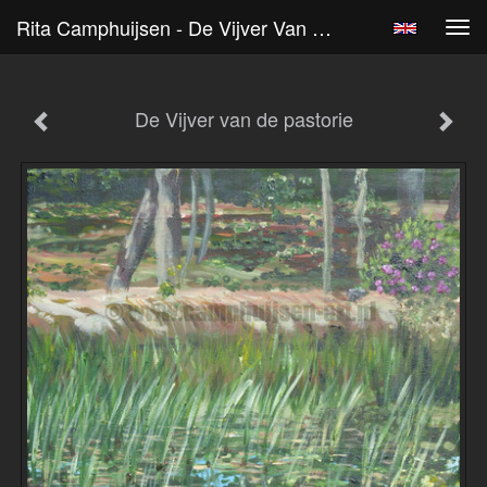
Rita Camphuijsen - De Vijver Van De Pastorie
Tog
navi
De Vijver van de pastorie