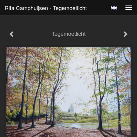
Rita Camphuijsen - Tegemoetlicht
Tog
navi
Tegemoetlicht