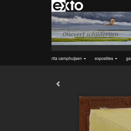
rita camphuijsen
exposities
ga