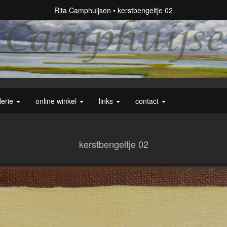
Rita Camphuijsen
kerstbengeltje 02
lerie
online winkel
links
contact
kerstbengeltje 02