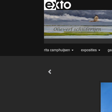
rita camphuijsen
exposities
ga