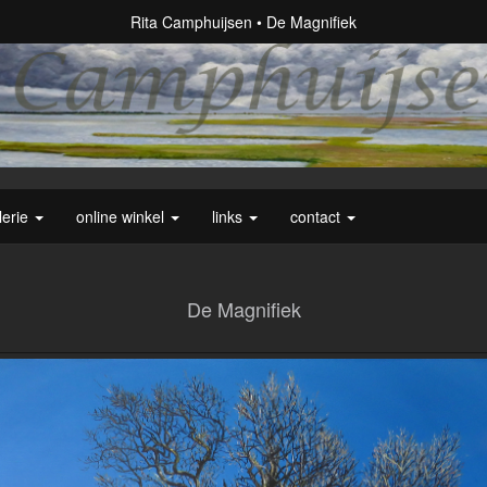
Rita Camphuijsen
De Magnifiek
lerie
online winkel
links
contact
De Magnifiek