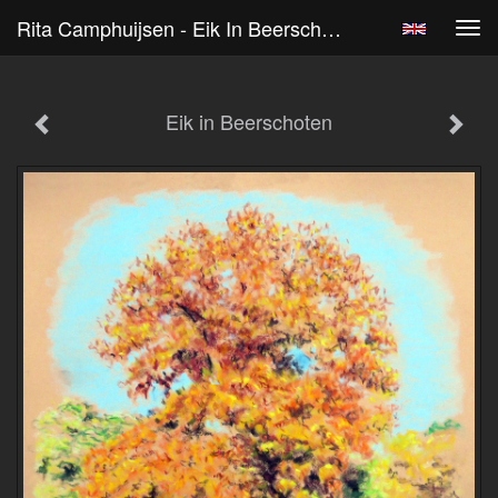
Rita Camphuijsen - Eik In Beerschoten
Tog
navi
Eik in Beerschoten