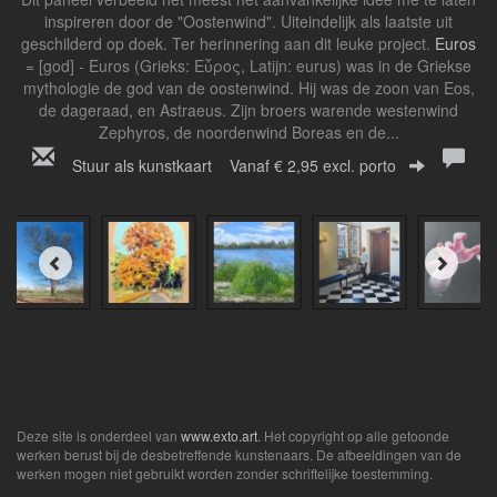
inspireren door de "Oostenwind". Uiteindelijk als laatste uit
geschilderd op doek. Ter herinnering aan dit leuke project.
Euros
= [god] - Euros (Grieks: Εὖρος, Latijn: eurus) was in de Griekse
mythologie de god van de oostenwind. Hij was de zoon van Eos,
de dageraad, en Astraeus. Zijn broers warende westenwind
Zephyros, de noordenwind Boreas en de...
Stuur als kunstkaart
Vanaf € 2,95 excl. porto
Deze site is onderdeel van
www.exto.art
. Het copyright op alle getoonde
werken berust bij de desbetreffende kunstenaars. De afbeeldingen van de
werken mogen niet gebruikt worden zonder schriftelijke toestemming.