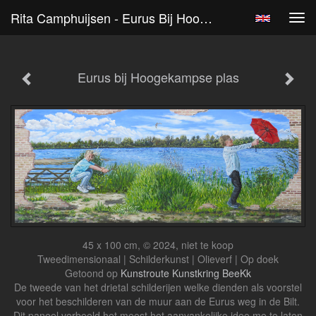
Rita Camphuijsen - Eurus Bij Hoogekampse Plas
Tog
navi
Eurus bij Hoogekampse plas
45 x 100 cm, © 2024, niet te koop
Tweedimensionaal | Schilderkunst | Olieverf | Op doek
Getoond op
Kunstroute Kunstkring BeeKk
De tweede van het drietal schilderijen welke dienden als voorstel
voor het beschilderen van de muur aan de Eurus weg in de Bilt.
Dit paneel verbeeld het meest het aanvankelijke idee me te laten